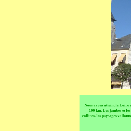
Nous avons atteint la Loire
100 km. Les jambes et les 
collines, les paysages vallonn