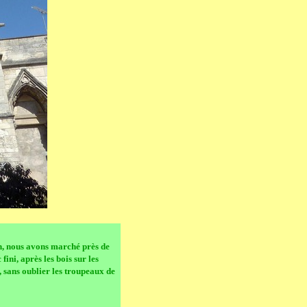
n, nous avons marché près de
ini, après les bois sur les
, sans oublier les troupeaux de